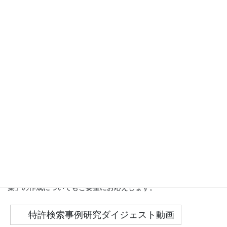
特許検索事例研究会(解説記事)1～9へ
特許検索事例研究会(解説記事)10～18へ
特許検索事例研究会（解説記事）19～27へ
※３ヶ月間無料掲載した後には、有料ダウンロード販売に移行い
たします。
※複数の解説記事を取りまとめた「特許検索事例研究の事例集」
の制作を企画しています。また、個別に、貴社の事業に関連する
お好みの解説記事を見繕ったセット販売や、「オリジナル事例
集」の作成についてもご要望にお応えします。
特許検索事例研究ダイジェスト動画