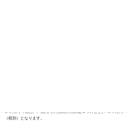
演習課題②の
演習課題③の
演習課題④の
質疑応答・ま
出題
出題
出題
とめ
※演習課題は既存の演習課題から、実務に即した題材を相談のう
え決めます。
※独自の演習課題を実施する際には、事前準備時間を加算させて
いただきます。
料金
企業向け １５，０００円（税別）／１時間
個人向け １０，０００円（税別）／１時間
※上記モデルケースの場合、企業向け(独自演習課題２つのとき)：
１５万円（税別）、個人向け(独自演習課題２つのとき)：１０万円
（税別）となります。