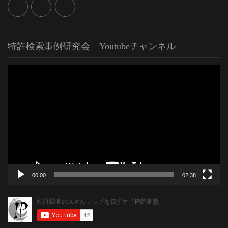
特許検索事例研究会 Youtubeチャンネル
動
画
プ
レ
ー
ヤ
ー
00:00
02:38