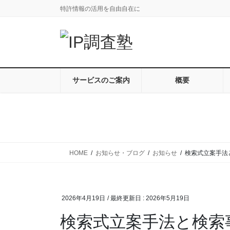
コ
ナ
特許情報の活用を自由自在に
ン
ビ
テ
ゲ
ン
ー
ツ
シ
に
ョ
移
ン
サービスのご案内
概要
動
に
移
動
HOME
お知らせ・ブログ
お知らせ
検索式立案手法
2026年4月19日
/ 最終更新日 :
2026年5月19日
検索式立案手法と検索