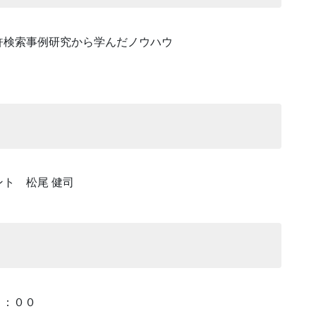
許検索事例研究から学んだノウハウ
ト 松尾 健司
６：００