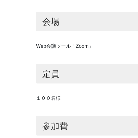
会場
Web会議ツール「Zoom」
定員
１００名様
参加費