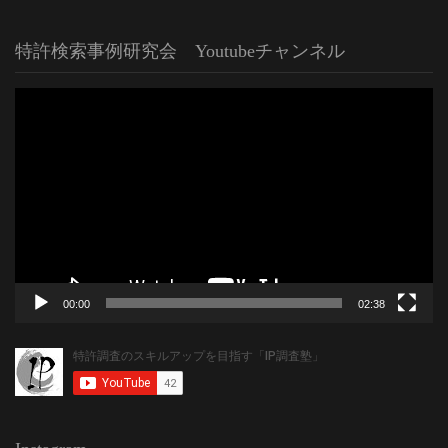
特許検索事例研究会 Youtubeチャンネル
動
画
プ
レ
ー
ヤ
ー
00:00
02:38