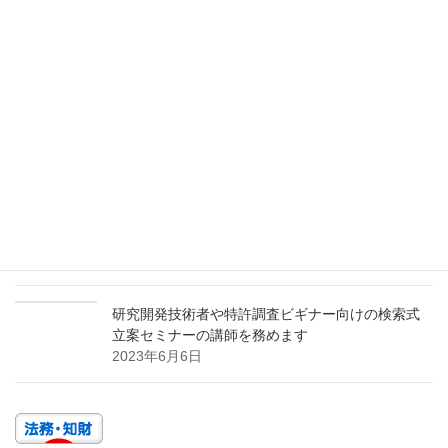
検索式立案手法と後発で勝つための特許情報活用
術に関するセミナーの講師を務めます
2024年4月22日
研究開発技術者や特許調査ビギナー向けの検索式
立案セミナーの講師を務めます
2024年3月11日
パテントマップを活用した研究開発テーマの発掘
と参入障壁の構築に関するセミナーの講師を務め
ます
2023年11月9日
研究開発技術者や特許調査ビギナー向けの検索式
立案セミナーの講師を務めます
2023年6月6日