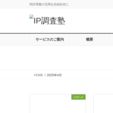
コ
ナ
特許情報の活用を自由自在に
ン
ビ
テ
ゲ
ン
ー
ツ
シ
に
ョ
移
ン
サービスのご案内
概要
動
に
移
動
HOME
2025年4月
お知らせ