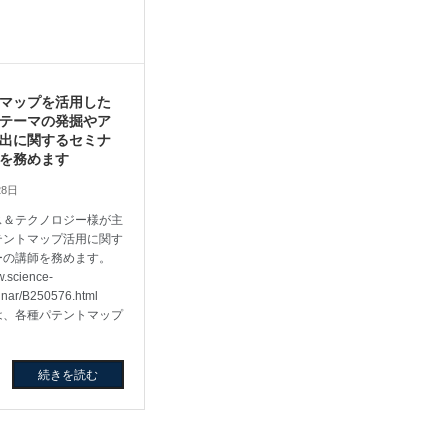
マップを活用した
テーマの発掘やア
出に関するセミナ
を務めます
28日
ス＆テクノロジー様が主
テントマップ活用に関す
ーの講師を務めます。
w.science-
minar/B250576.html
は、各種パテントマップ
]
続きを読む