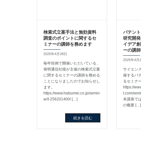
検索式立案手法と無効資料
パテント
調査のポイントに関するセ
研究開発
ミナーの講師を務めます
イデア創
ーの講師
2025年4月28日
2025年4月
毎年恒例で開催いただいている、
発明通信社様が主催の検索式立案
サイエン
に関するセミナーの講師を務める
催するパ
ことになりましたのでお知らせし
るセミナ
ます。
https://ww
https://www.hatsumei.co.jp/semin
t.com/se
ar/t-256201400/ […]
本講座で
の概要 […
続きを読む