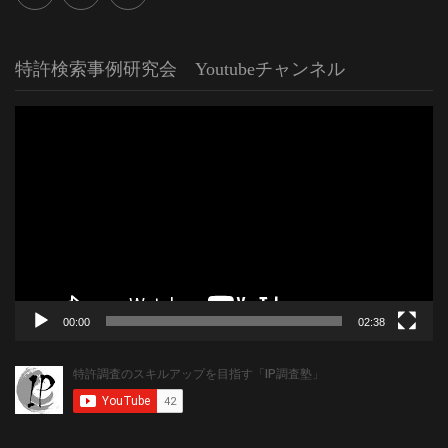
特許検索事例研究会 Youtubeチャンネル
動
画
プ
レ
ー
ヤ
ー
00:00
02:38