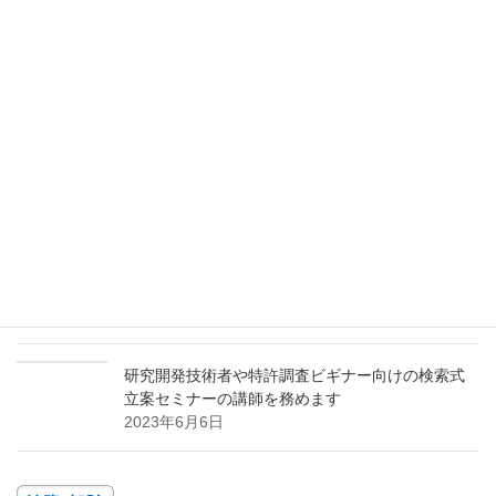
検索式立案手法と後発で勝つための特許情報活用
術に関するセミナーの講師を務めます
2024年4月22日
研究開発技術者や特許調査ビギナー向けの検索式
立案セミナーの講師を務めます
2024年3月11日
パテントマップを活用した研究開発テーマの発掘
と参入障壁の構築に関するセミナーの講師を務め
ます
2023年11月9日
研究開発技術者や特許調査ビギナー向けの検索式
立案セミナーの講師を務めます
2023年6月6日