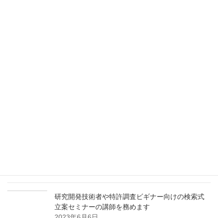
ォリオの分析と構築編】の講師を務めます
2024年7月24日
検索式立案手法と後発で勝つための特許情報活用
術に関するセミナーの講師を務めます
2024年4月22日
研究開発技術者や特許調査ビギナー向けの検索式
立案セミナーの講師を務めます
2024年3月11日
パテントマップを活用した研究開発テーマの発掘
と参入障壁の構築に関するセミナーの講師を務め
ます
2023年11月9日
研究開発技術者や特許調査ビギナー向けの検索式
立案セミナーの講師を務めます
2023年6月6日