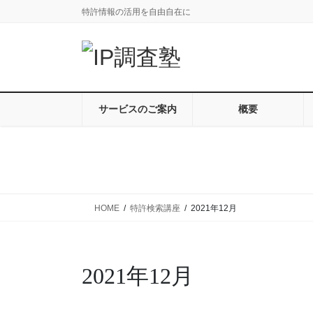
コ
ナ
特許情報の活用を自由自在に
ン
ビ
テ
ゲ
ン
ー
ツ
シ
に
ョ
移
ン
サービスのご案内
概要
動
に
移
動
HOME
特許検索講座
2021年12月
2021年12月