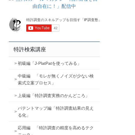
特許検索講座
初級編「J-PlatPatを使ってみる」
中級編 「モレが無くノイズが少ない検
索式立案プロセス」
上級編「特許調査実務のかんどころ」
パテントマップ編「特許調査結果の見え
る化」
応用編 「特許調査の精度を高めるテク
ニック」