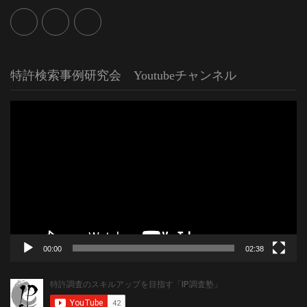
特許検索事例研究会 Youtubeチャンネル
動
画
プ
レ
ー
ヤ
ー
00:00
02:38