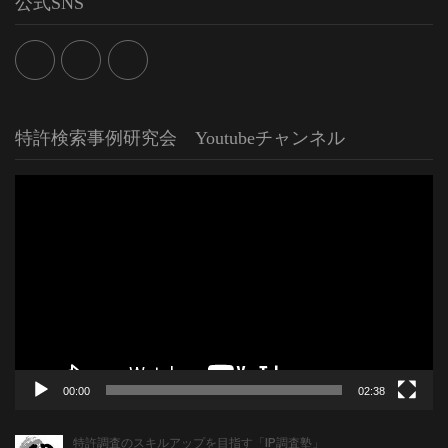
公式SNS
特許検索事例研究会 Youtubeチャンネル
動
画
プ
レ
ー
ヤ
ー
00:00
02:38