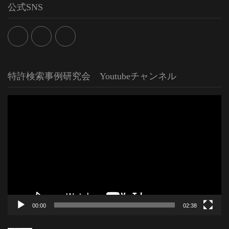
公式SNS
特許検索事例研究会 Youtubeチャンネル
動
画
プ
レ
ー
ヤ
ー
00:00
02:38