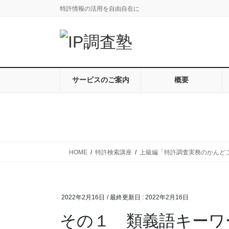
コ
ナ
特許情報の活用を自由自在に
ン
ビ
テ
ゲ
ン
ー
ツ
シ
に
ョ
移
ン
サービスのご案内
概要
動
に
移
動
HOME
特許検索講座
上級編「特許調査実務のかんど
2022年2月16日
/ 最終更新日 :
2022年2月16日
その１ 類義語キーワ