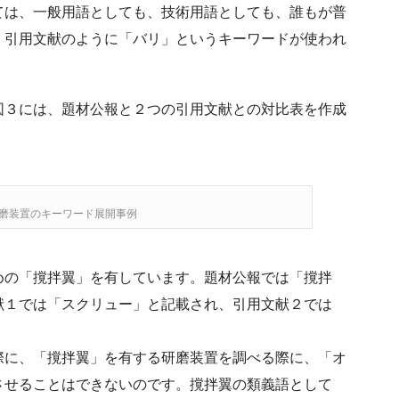
ては、一般用語としても、技術用語としても、誰もが普
、引用文献のように「バリ」というキーワードが使われ
図３には、題材公報と２つの引用文献との対比表を作成
磨装置のキーワード展開事例
めの「撹拌翼」を有しています。題材公報では「撹拌
献１では「スクリュー」と記載され、引用文献２では
際に、「撹拌翼」を有する研磨装置を調べる際に、「オ
させることはできないのです。撹拌翼の類義語として