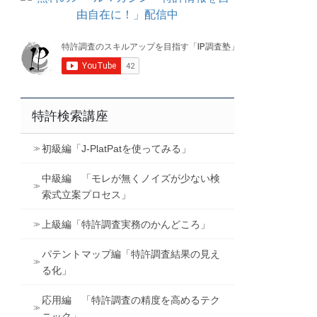
特許検索講座
初級編「J-PlatPatを使ってみる」
中級編 「モレが無くノイズが少ない検
索式立案プロセス」
上級編「特許調査実務のかんどころ」
パテントマップ編「特許調査結果の見え
る化」
応用編 「特許調査の精度を高めるテク
ニック」