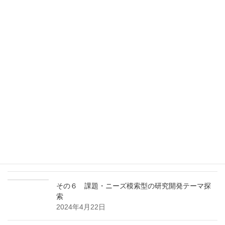
2025年5月19日
その３ ＦＩの改廃内容を確認する
2025年3月17日
その２ ＰＣＴ日本語出願の検索のポイント
2024年12月26日
その１ 多面的アプローチの効用
2024年10月23日
その7 特許ポートフォリオを構築する
2024年7月24日
その６ 課題・ニーズ模索型の研究開発テーマ探
索
2024年4月22日