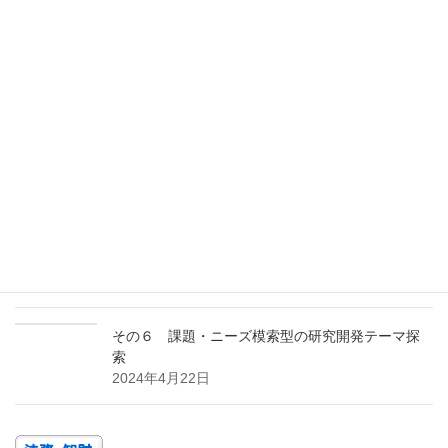
その３ ＦＩの改廃内容を確認する
2025年3月17日
その２ ＰＣＴ日本語出願の検索のポイント
2024年12月26日
その１ 多面的アプローチの効用
2024年10月23日
その7 特許ポートフォリオを構築する
2024年7月24日
その６ 課題・ニーズ模索型の研究開発テーマ探
索
2024年4月22日